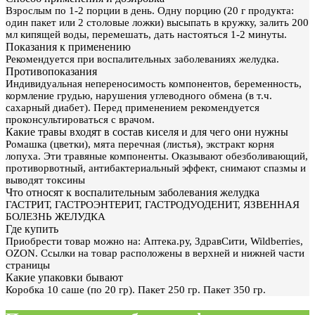
Взрослым по 1-2 порции в день. Одну порцию (20 г продукта:
один пакет или 2 столовые ложки) высыпать в кружку, залить 200
мл кипящей воды, перемешать, дать настояться 1-2 минуты.
Показания к применению
Рекомендуется при воспалительных заболеваниях желудка.
Противопоказания
Индивидуальная непереносимость компонентов, беременность,
кормление грудью, нарушения углеводного обмена (в т.ч.
сахарный диабет). Перед применением рекомендуется
проконсультироваться с врачом.
Какие травы входят в состав киселя и для чего они нужны
Ромашка (цветки), мята перечная (листья), экстракт корня
лопуха. Эти травяные компоненты. Оказывают обезболивающий,
противорвотный, антибактериальный эффект, снимают спазмы и
выводят токсины
Что относят к воспалительным заболевания желудка
ГАСТРИТ, ГАСТРОЭНТЕРИТ, ГАСТРОДУОДЕНИТ, ЯЗВЕННАЯ
БОЛЕЗНЬ ЖЕЛУДКА
Где купить
Приобрести товар можно на: Аптека.ру, ЗдравСити, Wildberries,
OZON. Ссылки на товар расположены в верхней и нижней части
страницы
Какие упаковки бывают
Коробка 10 саше (по 20 гр). Пакет 250 гр. Пакет 350 гр.