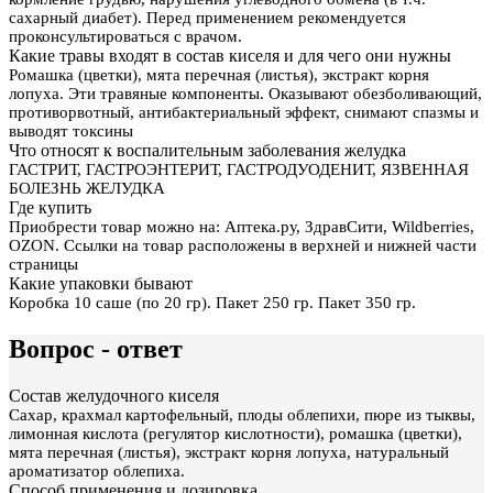
сахарный диабет). Перед применением рекомендуется
проконсультироваться с врачом.
Какие травы входят в состав киселя и для чего они нужны
Ромашка (цветки), мята перечная (листья), экстракт корня
лопуха. Эти травяные компоненты. Оказывают обезболивающий,
противорвотный, антибактериальный эффект, снимают спазмы и
выводят токсины
Что относят к воспалительным заболевания желудка
ГАСТРИТ, ГАСТРОЭНТЕРИТ, ГАСТРОДУОДЕНИТ, ЯЗВЕННАЯ
БОЛЕЗНЬ ЖЕЛУДКА
Где купить
Приобрести товар можно на: Аптека.ру, ЗдравСити, Wildberries,
OZON. Ссылки на товар расположены в верхней и нижней части
страницы
Какие упаковки бывают
Коробка 10 саше (по 20 гр). Пакет 250 гр. Пакет 350 гр.
Вопрос - ответ
Состав желудочного киселя
Сахар, крахмал картофельный, плоды облепихи, пюре из тыквы,
лимонная кислота (регулятор кислотности), ромашка (цветки),
мята перечная (листья), экстракт корня лопуха, натуральный
ароматизатор облепиха.
Способ применения и дозировка