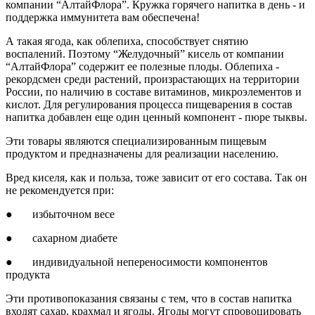
компании “АлтайФлора”. Кружка горячего напитка в день - и
поддержка иммунитета вам обеспечена!
А такая ягода, как облепиха, способствует снятию
воспалений. Поэтому “Желудочный” кисель от компании
“АлтайФлора” содержит ее полезные плоды. Облепиха -
рекордсмен среди растений, произрастающих на территории
России, по наличию в составе витаминов, микроэлементов и
кислот. Для регулирования процесса пищеварения в состав
напитка добавлен еще один ценный компонент - пюре тыквы.
Эти товары являются специализированным пищевым
продуктом и предназначены для реализации населению.
Вред киселя, как и польза, тоже зависит от его состава. Так он
не рекомендуется при:
● избыточном весе
● сахарном диабете
● индивидуальной непереносимости компонентов
продукта
Эти противопоказания связаны с тем, что в состав напитка
входят сахар, крахмал и ягоды. Ягоды могут спровоцировать